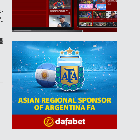
차
없
틀