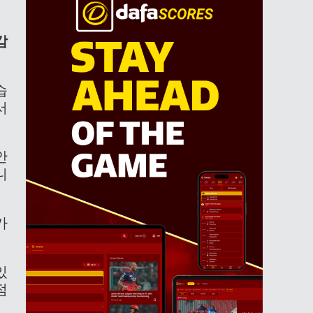
감
습
서
안
니
가
있
점