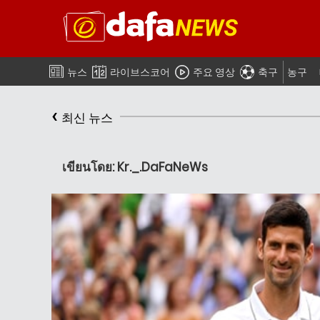
뉴스
라이브스코어
주요 영상
축구
농구
‹
최신 뉴스
เขียนโดย: Kr._.DaFaNeWs