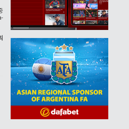
중
-
의