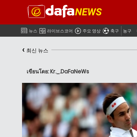
뉴스
라이브스코어
주요 영상
축구
농구
‹
최신 뉴스
เขียนโดย: Kr._.DaFaNeWs