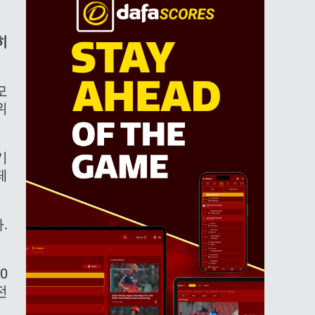
히
모
위
기
페
.
0
전