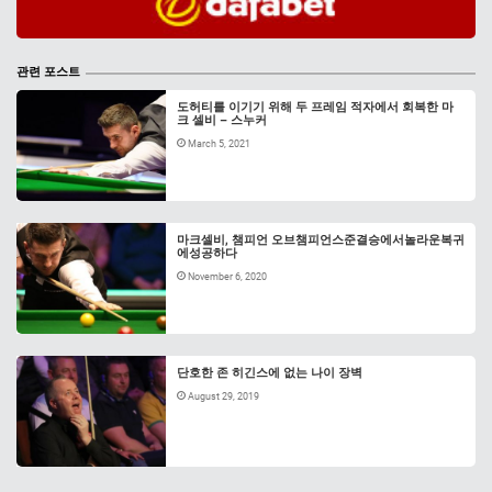
관련 포스트
도허티를 이기기 위해 두 프레임 적자에서 회복한 마
크 셀비 – 스누커
March 5, 2021
마크셀비, 챔피언 오브챔피언스준결승에서놀라운복귀
에성공하다
November 6, 2020
단호한 존 히긴스에 없는 나이 장벽
August 29, 2019