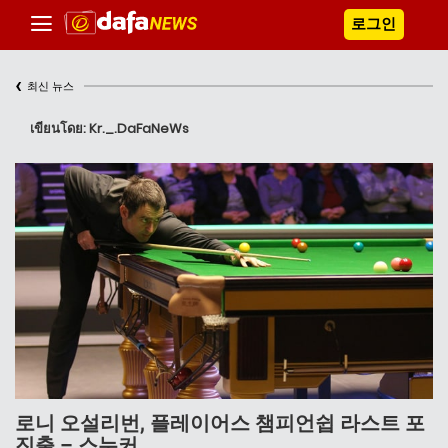
로그인
‹
최신 뉴스
เขียนโดย: Kr._.DaFaNeWs
로니 오설리번, 플레이어스 챔피언쉽 라스트 포
진출 – 스누커