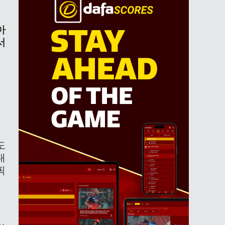
아
서
도
대
픽