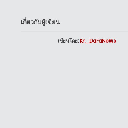
เกี่ยวกับผู้เขียน
เขียนโดย:
Kr._.DaFaNeWs