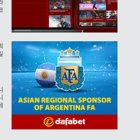
와
코
회
일
니
니
베