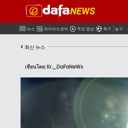
뉴스
라이브스코어
주요 영상
축구
농구
‹
최신 뉴스
เขียนโดย: Kr._.DaFaNeWs