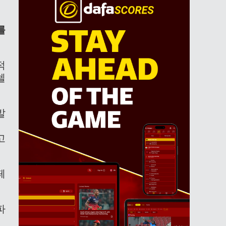
를
적
첼
발
고
페
파