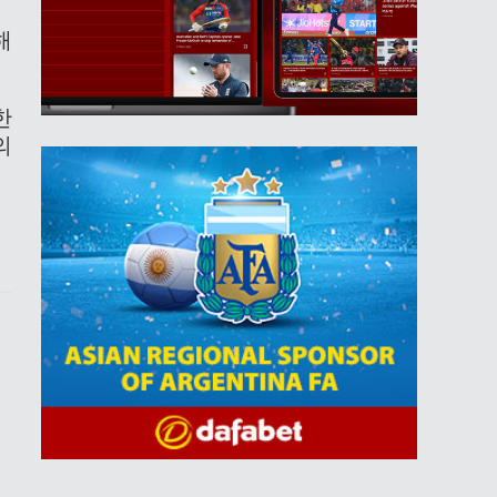
해
한
의