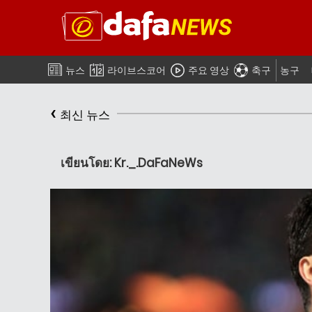
뉴스
라이브스코어
주요 영상
축구
농구
‹
최신 뉴스
เขียนโดย: Kr._.DaFaNeWs