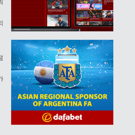
의
리
점
가