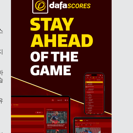
스
지
바
습
유