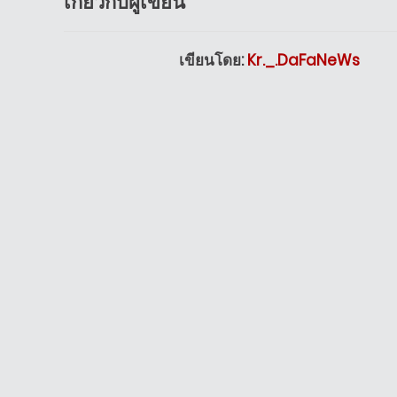
เกี่ยวกับผู้เขียน
เขียนโดย:
Kr._.DaFaNeWs