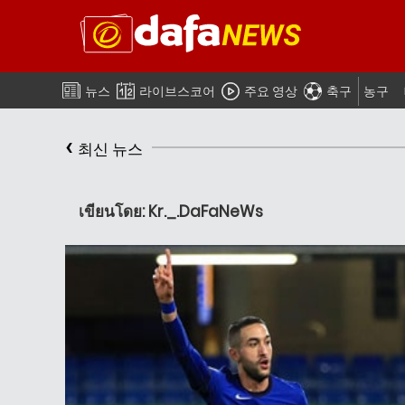
뉴스
라이브스코어
주요 영상
축구
농구
‹
최신 뉴스
เขียนโดย: Kr._.DaFaNeWs