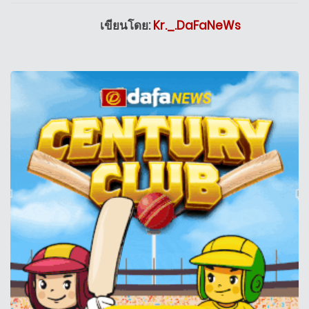
เขียนโดย:
Kr._.DaFaNeWs