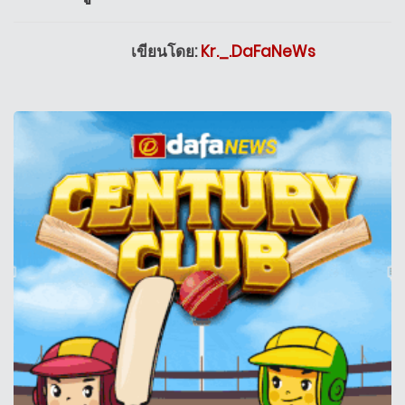
เขียนโดย:
Kr._.DaFaNeWs