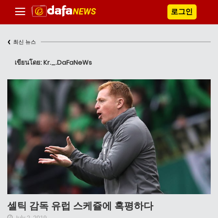
로그인
‹
최신 뉴스
เขียนโดย: Kr._.DaFaNeWs
셀틱 감독 유럽 스케쥴에 혹평하다
July 2, 2019