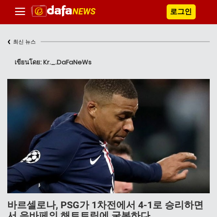
로그인
‹
최신 뉴스
เขียนโดย: Kr._.DaFaNeWs
바르셀로나, PSG가 1차전에서 4-1로 승리하면
서 음바페의 해트트릭에 굴복하다