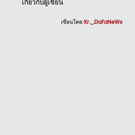
เกี่ยวกับผู้เขียน
เขียนโดย:
Kr._.DaFaNeWs