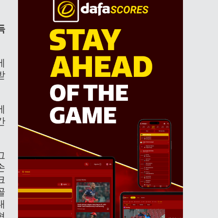
득
에
받
에
간
그
손
크
골
대
협