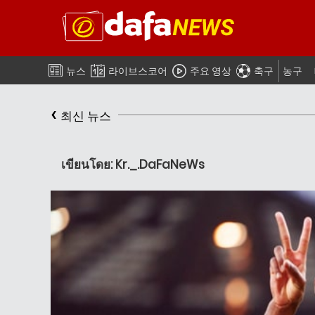
뉴스
라이브스코어
주요 영상
축구
농구
‹
최신 뉴스
เขียนโดย: Kr._.DaFaNeWs