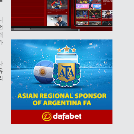
니
턴
해
가
나
유
의