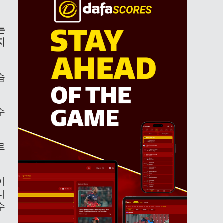
는
지
습
수
르
이
니
수