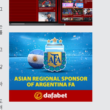
그
는
를
고
같
하
도
려