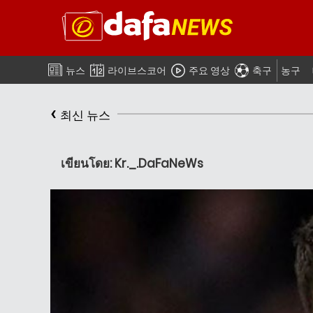
뉴스
라이브스코어
주요 영상
축구
농구
‹
최신 뉴스
เขียนโดย: Kr._.DaFaNeWs