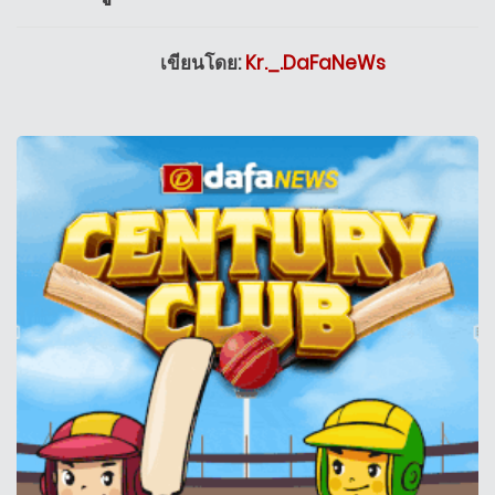
เขียนโดย:
Kr._.DaFaNeWs