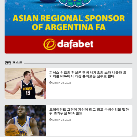
관련 포스트
피닉스 선즈의 전설은 덴버 너게츠의 스타 니콜라 요
키치를 NBA에서 가장 흥미로운 선수로 뽑다
March 26, 2021
드레이먼드 그린이 자신이 리그 최고 수비수임을 말한
뒤 뜨거워진 NBA 월드
March 25, 2021