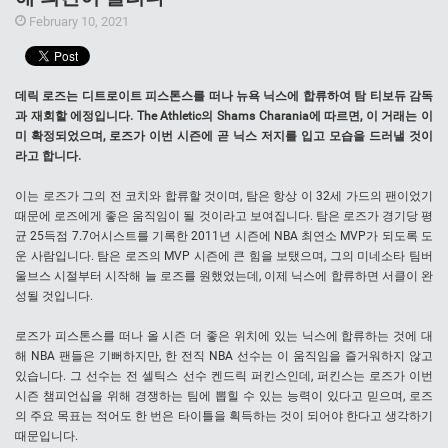
February 10, 2021
데릭 로즈는 디트로이트 피스톤스를 떠나 뉴욕 닉스에 합류하여 탐 티보듀 감독
과 재회할 에정입니다. The Athletic의 Shams Charania에 따르면, 이 거래는 이
미 확정되었으며, 로즈가 이번 시즌에 곧 닉스 저지를 입고 모습을 드러낼 것이
라고 합니다.
이는 로즈가 그의 전 코치와 합류할 것이며, 탐은 항상 이 32세 가드의 팬이었기
때문에 로즈에게 좋은 움직임이 될 것이라고 보여집니다. 탐은 로즈가 경기당 평
균 25득점 7.7어시스트를 기록한 2011년 시즌에 NBA 최연소 MVP가 되도록 도
운 사람입니다. 탐은 로즈의 MVP 시즌에 큰 힘을 보탰으며, 그의 미네소타 팀버
울브스 시절부터 시작해 늘 로즈를 원했었는데, 이제 닉스에 합류하면 서클이 완
성될 것입니다.
로즈가 피스톤스를 떠나 올 시즌 더 좋은 위치에 있는 닉스에 합류하는 것에 대
해 NBA 팬들은 기뻐하지만, 한 전직 NBA 선수는 이 움직임을 즐거워하지 않고
있습니다. 그 선수는 전 셀틱스 선수 켄드릭 퍼킨스인데, 퍼킨스는 로즈가 이번
시즌 챔피언십을 위해 경쟁하는 팀에 뽑힐 수 있는 능력이 있다고 믿으며, 로즈
의 주요 목표는 적어도 한 번은 타이틀을 획득하는 것이 되어야 한다고 생각하기
때문입니다.