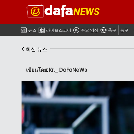
뉴스
라이브스코어
주요 영상
축구
농구
‹
최신 뉴스
เขียนโดย: Kr._.DaFaNeWs