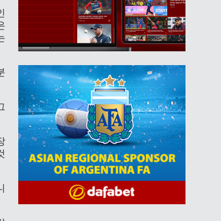
인
은
는
분
그
장
것
니