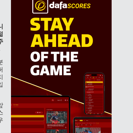
니
젊
주
.
분
퍼
치
입
앞
스
우