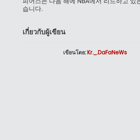
피어스는 다음 해에 NBA에서 리드하고 있는
습니다.
เกี่ยวกับผู้เขียน
เขียนโดย:
Kr._.DaFaNeWs