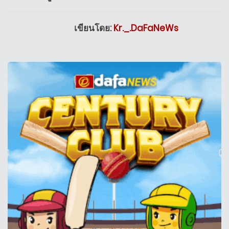
เขียนโดย:
Kr._.DaFaNeWs