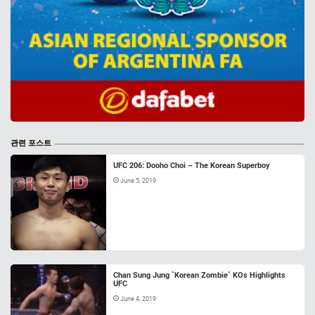
관련 포스트
UFC 206: Dooho Choi – The Korean Superboy
June 5, 2019
Chan Sung Jung `Korean Zombie` KOs Highlights
UFC
June 4, 2019