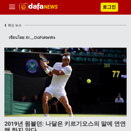
로그인
‹
최신 뉴스
เขียนโดย: Kr._.DaFaNeWs
2019년 윔블던: 나달은 키르기오스의 말에 연연
해 하지 않다