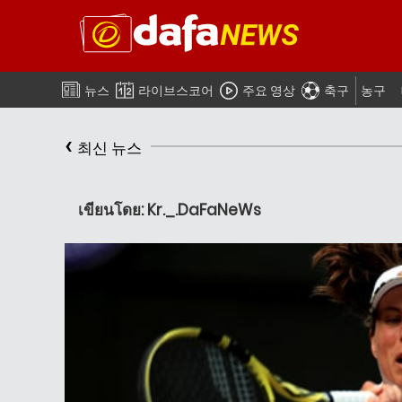
뉴스
라이브스코어
주요 영상
축구
농구
‹
최신 뉴스
เขียนโดย: Kr._.DaFaNeWs