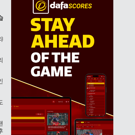
습
랴
의
인
도
랜
후