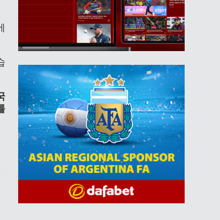
에
습
국
률