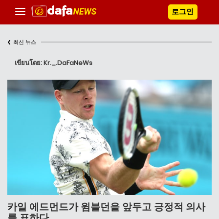
로그인
‹
최신 뉴스
เขียนโดย: Kr._.DaFaNeWs
카일 에드먼드가 윔블던을 앞두고 긍정적 의사
를 표하다