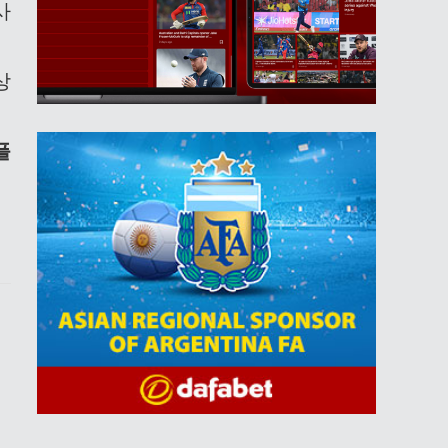
사
상
플