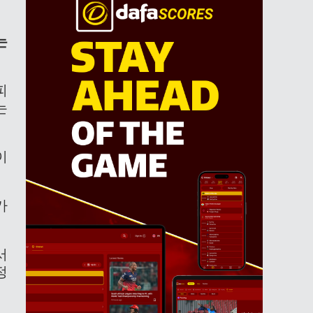
는
피
는
이
가
서
정