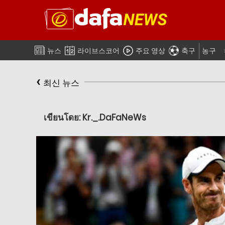
뉴스
라이브스코어
주요 영상
축구
농구
‹
최신 뉴스
เขียนโดย: Kr._.DaFaNeWs