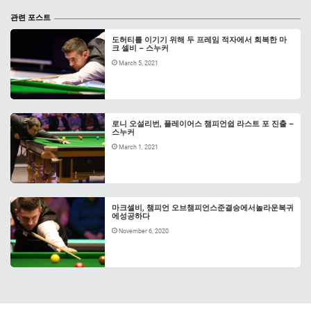
관련 포스트
도허티를 이기기 위해 두 프레임 적자에서 회복한 마
크 셀비 – 스누커
March 5, 2021
로니 오설리번, 플레이어스 챔피언쉽 라스트 포 진출 –
스누커
March 1, 2021
마크셀비, 챔피언 오브챔피언스준결승에서놀라운복귀
에성공하다
November 6, 2020