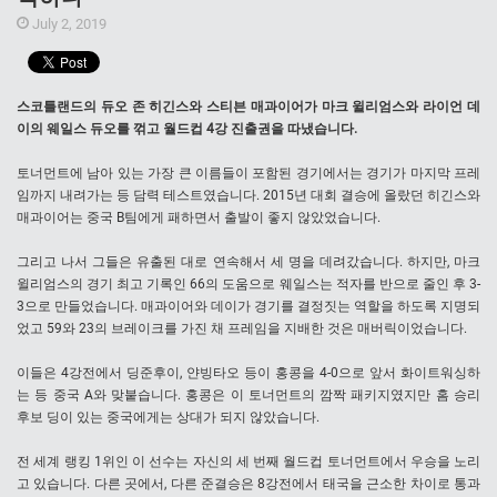
July 2, 2019
스코틀랜드의 듀오 존 히긴스와 스티븐 매과이어가 마크 윌리엄스와 라이언 데
이의 웨일스 듀오를 꺾고 월드컵 4강 진출권을 따냈습니다.
토너먼트에 남아 있는 가장 큰 이름들이 포함된 경기에서는 경기가 마지막 프레
임까지 내려가는 등 담력 테스트였습니다. 2015년 대회 결승에 올랐던 히긴스와
매과이어는 중국 B팀에게 패하면서 출발이 좋지 않았었습니다.
그리고 나서 그들은 유출된 대로 연속해서 세 명을 데려갔습니다. 하지만, 마크
윌리엄스의 경기 최고 기록인 66의 도움으로 웨일스는 적자를 반으로 줄인 후 3-
3으로 만들었습니다. 매과이어와 데이가 경기를 결정짓는 역할을 하도록 지명되
었고 59와 23의 브레이크를 가진 채 프레임을 지배한 것은 매버릭이었습니다.
이들은 4강전에서 딩준후이, 얀빙타오 등이 홍콩을 4-0으로 앞서 화이트워싱하
는 등 중국 A와 맞붙습니다. 홍콩은 이 토너먼트의 깜짝 패키지였지만 홈 승리
후보 딩이 있는 중국에게는 상대가 되지 않았습니다.
전 세계 랭킹 1위인 이 선수는 자신의 세 번째 월드컵 토너먼트에서 우승을 노리
고 있습니다. 다른 곳에서, 다른 준결승은 8강전에서 태국을 근소한 차이로 통과