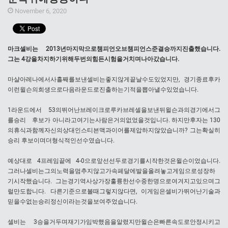
November 6, 2020
마크셀비는 2013년마지막으로챔피언오브챔피언스준결승까지진출했습니다.
그는 4강을차지하기위해두번의힘든시험을거치며나아갔습니다.
마샬아레나에서사흘째를보낸셀비는좋지않게끝날수도있었지만, 경기종료후카
이런윌슨의희생으로다음라운드로진출하는기적을뽑아낼수있었습니다.
1라운드에서 53의뛰어난브레이크로루카브레셀을보낸뒤윌슨과의경기에서그
를승리 후보가 아니라고여기는사람은거의없었을것입니다. 하지만후자는 130
의휴식과함께자신의상대인스티븐맥과이어를제압하지않았습니까? 그는확실히
승리 후보이며더형식적인선수였습니다.
예상대로 4프레임끝에 4-0으로앞선선두로경기를시작한것은윌슨이었습니다.
그러나셀비는그의노력을멈추지않고가속페달에발을올려놓고게임으로성장하
기시작했습니다. 그는경기역사상가장훌륭한선수중한명으로여겨지고있으며그
럴만도합니다. 다른기준으로볼때그렇지않다면, 이게임은셀비가뛰어난기술과
믿을수없는승리정신이라는것을보여주었습니다.
셀비는 3승을거두며재기가임박했음을알렸지만윌슨은빠른속도로안정시키고