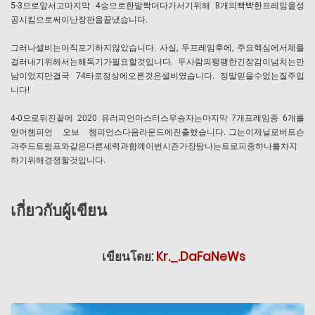
5-3으로앞서고마지막 4승으로한발짝더다가서기위해 8개의빡빡한프레임을성
공시킴으로써이난장판을끝냈습니다.
그러나셀비는아직포기하지않았습니다. 사실, 두프레임후에, 주요핵심에서체를
걸러내기위해서는해독기가필요할것입니다. 두사람의팽팽한긴장감이넘치는만
남이었지만결국 74타로정상에오른것은셀비였습니다. 정말믿을수없는질주입
니다!
4-0으로뒤진끝에 2020 유러피언마스터스우승자는마지막 7개프레임중 6개를
얻어챔피언 오브 챔피언스다음라운드에진출했습니다. 그는이제닐로버트슨
과주드트럼프와같은다른세력과함께이번시즌가장탐나는트로피중하나를차지
하기위해경쟁할것입니다.
เกี่ยวกับผู้เขียน
เขียนโดย:
Kr._.DaFaNeWs