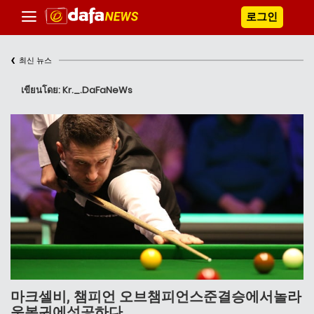
로그인
‹
최신 뉴스
เขียนโดย: Kr._.DaFaNeWs
마크셀비, 챔피언 오브챔피언스준결승에서놀라
운복귀에성공하다