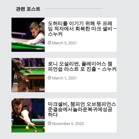
관련 포스트
도허티를 이기기 위해 두 프레
임 적자에서 회복한 마크 셀비 –
스누커
March 5, 2021
로니 오설리번, 플레이어스 챔
피언쉽 라스트 포 진출 – 스누커
March 1, 2021
마크셀비, 챔피언 오브챔피언스
준결승에서놀라운복귀에성공
하다
November 6, 2020