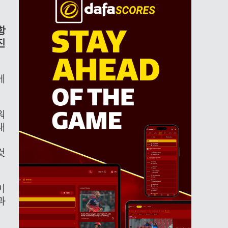
항
진
에
워
대
것
이
과