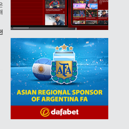
은
해
전