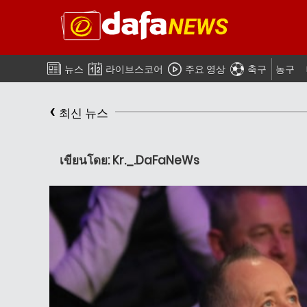
뉴스
라이브스코어
주요 영상
축구
농구
‹
최신 뉴스
เขียนโดย: Kr._.DaFaNeWs