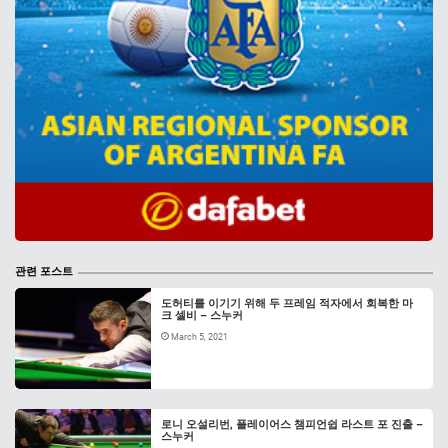
관련 포스트
도허티를 이기기 위해 두 프레임 적자에서 회복한 마
크 셀비 – 스누커
March 5, 2021
로니 오설리번, 플레이어스 챔피언쉽 라스트 포 진출 –
스누커