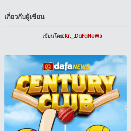
เกี่ยวกับผู้เขียน
เขียนโดย:
Kr._.DaFaNeWs