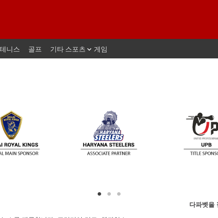
테니스
골프
기타 스포츠
게임
다파벳을 