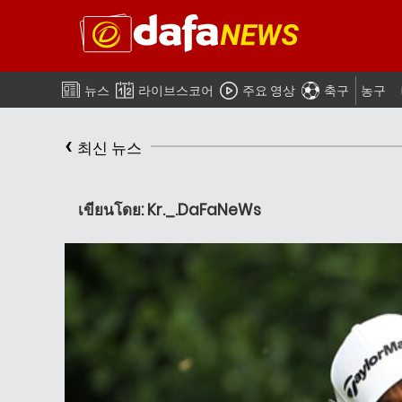
뉴스
라이브스코어
주요 영상
축구
농구
‹
최신 뉴스
เขียนโดย: Kr._.DaFaNeWs