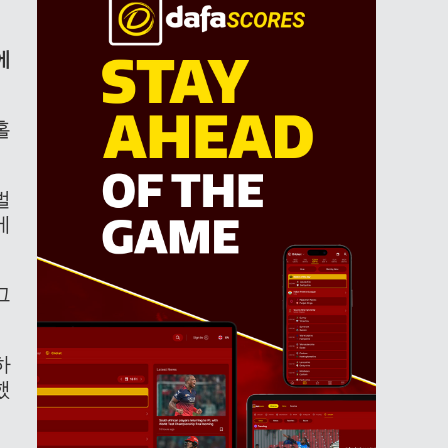
에
홀
벌
에
그
하
했