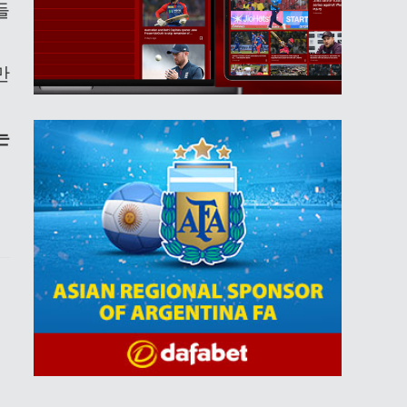
들
만
는