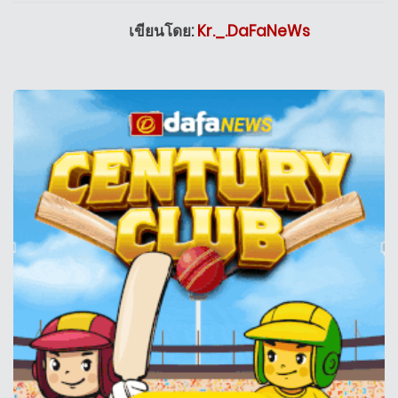
เขียนโดย:
Kr._.DaFaNeWs