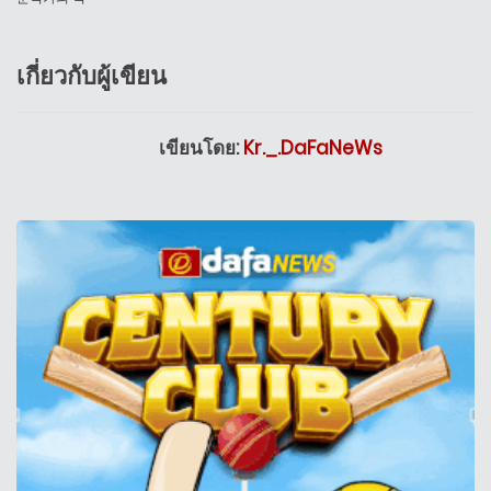
เกี่ยวกับผู้เขียน
เขียนโดย:
Kr._.DaFaNeWs