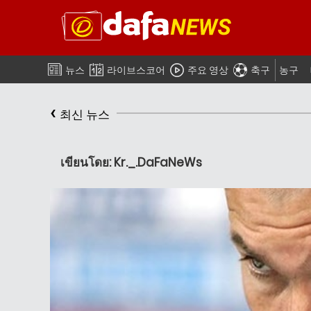
뉴스
라이브스코어
주요 영상
축구
농구
‹
최신 뉴스
เขียนโดย: Kr._.DaFaNeWs