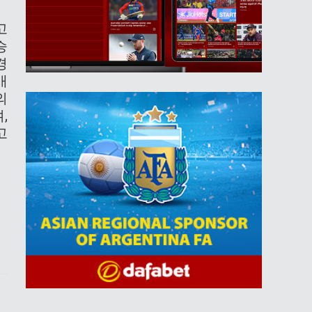
고
승
경
개
의
,
고