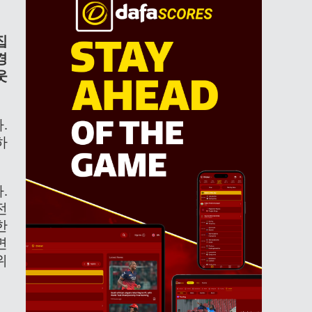
집
경
웃
.
하
.
전
한
면
위