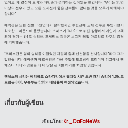
없어요, 제 결정이 토비와 다빈손과 경기하는 것이었을 뿐입니다. “우리는 25명
이상의 선수가 있고 모든 포지션에 좋은 선수들이 많다는 것을 모두가 이해해야
합니다.”
에릭센은 또한 선발 라인업에서 탈락했지만 후반전에 교체 선수로 투입되면서
최소한 그라운드에 올랐습니다. 스퍼스가 1대 0으로 뒤진 상황에서 데인이 교체
되며 경기는 3-1로 승리해, 포체티노 감독은 보고된 레알 마드리드 타겟의 충격
에 기뻐했습니다.
“크리스찬은 팀의 승리를 이끌었던 자질과 함께 신선함을 선사합니다.”라고 그가
말했습니다. 에릭센과 베르통언은 다음 주말에 토트넘이 프리미어 리그에서 맨
체스터 시티와 맞붙을 때 더 많은 관여를 하기를 희망할 것입니다.
맨체스터 시티는 에티하드 스타디엄에서 펼쳐질 시즌 초반 경기 승리에 1.36, 토
트넘은 8.00, 무승부는 5.25의 배당률이 책정되었습니다.
เกี่ยวกับผู้เขียน
เขียนโดย:
Kr._.DaFaNeWs