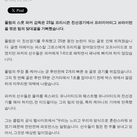
풀럼의 스콧 파커 감독은 25일 프리시즌 친선경기에서 프리미어리그 브라이턴
을 꺾은 팀의 맞대결을 기뻐했습니다.
풀럼은 이 친선경기를 주최했고 25분 동안 논란이 되는 골로 인해 뒤쳐졌습니
다. 글렌 머레이는 파스칼 그로스에게 프리킥을 얻어맞으면서 오프사이드로 보
였지만 파커의 선수들은 파커에게 1-0으로 패하면서 패닉에 빠지려 하지 않았습
니다.
풀럼의 주장 톰 케어니는 곧 후반전에 2개의 빠른 슛 골로 경기를 뒤집었습니다.
그의 첫 번째 골은 후반 59분 근거리에서 1초를 잡아내기 전에 박스 밖에서 깔끔
하게 마무리한 덕택에 나왔습니다.
파커의 선수들은 올여름 옥스퍼드 유나이티드와 웨스트햄 유나이티드와 친선경
기를 해야 하지만, 전 미드필더는 그의 팀의 반응, 특히 케어니의 기여에 만족했
습니다.
그는 클럽의 공식 웹사이트에서 “우리는 느리고 우리의 방식으로 혼란스러워 보
였기 때문에 전반전에 퍼포먼스는 달랐습니다. 선수들이 힘든 한 주를 보내고 있
어서, 그것은 예상된 일이었습니다.