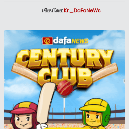
เขียนโดย:
Kr._.DaFaNeWs