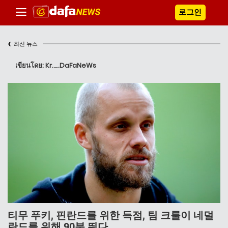
로그인
‹
최신 뉴스
เขียนโดย: Kr._.DaFaNeWs
티무 푸키, 핀란드를 위한 득점, 팀 크룰이 네덜
란드를 위해 90분 뛰다