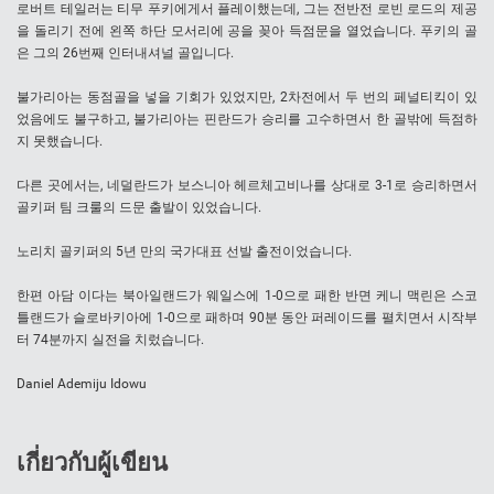
로버트 테일러는 티무 푸키에게서 플레이했는데, 그는 전반전 로빈 로드의 제공
을 돌리기 전에 왼쪽 하단 모서리에 공을 꽂아 득점문을 열었습니다. 푸키의 골
은 그의 26번째 인터내셔널 골입니다.
불가리아는 동점골을 넣을 기회가 있었지만, 2차전에서 두 번의 페널티킥이 있
었음에도 불구하고, 불가리아는 핀란드가 승리를 고수하면서 한 골밖에 득점하
지 못했습니다.
다른 곳에서는, 네덜란드가 보스니아 헤르체고비나를 상대로 3-1로 승리하면서
골키퍼 팀 크룰의 드문 출발이 있었습니다.
노리치 골키퍼의 5년 만의 국가대표 선발 출전이었습니다.
한편 아담 이다는 북아일랜드가 웨일스에 1-0으로 패한 반면 케니 맥린은 스코
틀랜드가 슬로바키아에 1-0으로 패하며 90분 동안 퍼레이드를 펼치면서 시작부
터 74분까지 실전을 치렀습니다.
Daniel Ademiju Idowu
เกี่ยวกับผู้เขียน