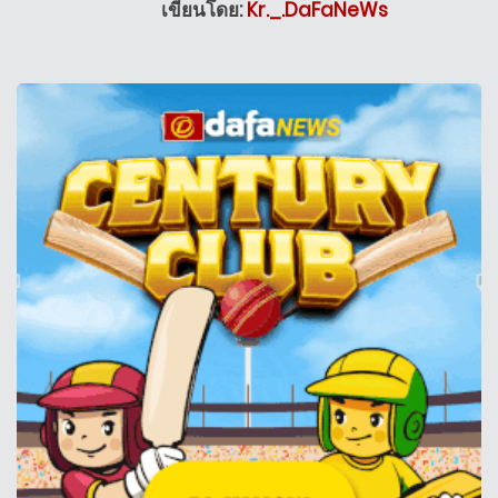
เขียนโดย:
Kr._.DaFaNeWs