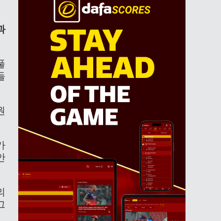
과
풀
들
원
가
안
의
그