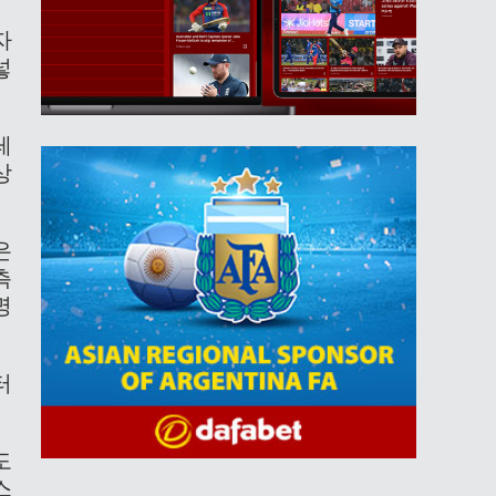
자
넣
레
상
은
측
명
터
도
스