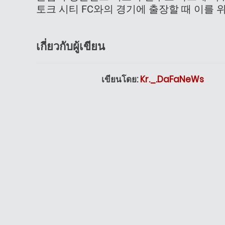
토크 시티 FC와의 경기에 출장할 때 이를 
เกี่ยวกับผู้เขียน
เขียนโดย:
Kr._.DaFaNeWs