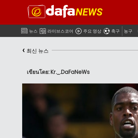
뉴스
라이브스코어
주요 영상
축구
농구
‹
최신 뉴스
เขียนโดย: Kr._.DaFaNeWs