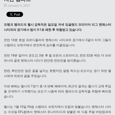
January 4, 2021
프랭크 램파드의 첼시 감독직은 일요일 저녁 잉글랜드 프리미어 리그 맨체스터
시티와의 경기에서 팀이 3-1로 패한 후 위협받고 있습니다.
전반 16분 호셉 과르디올라의 맨체스터 시티과의 경기에서 3골이 터져 그들이
스탬퍼드 브릿지에서 편안하게 승리를 이끌었습니다.
전반 18분 일카이 귄도간, 3분 후 필 포든의 스트라이크, 전반 32분 케빈 더 브라
위너의 골로 맨체스터 시티가 편안한 전반전을 맞이했습니다.
한편, 후반전은 많은 골을 넣지는 못했지만, 칼럼 허드슨-오도이는 경기 막판 첼
시에게 위로의 골을 주었습니다.
이번 패배는 첼시의 7경기 중 네 번째 패배이며, 최근의 결과는 첼시가 교체 투입
을 모색하기 시작했다는 보도가 나옴에 따라 램파드의 감독직을 위험에 빠뜨렸
습니다.
첼시는 1월 10일 FA컵 스탬퍼드 브릿지에서 모컴과 맞붙습니다. 맨체스터 시티
는 수요일 EFL컵에서 맨체스터 유나이티드와 맞붙은 뒤 다음 주말 버밍엄과의