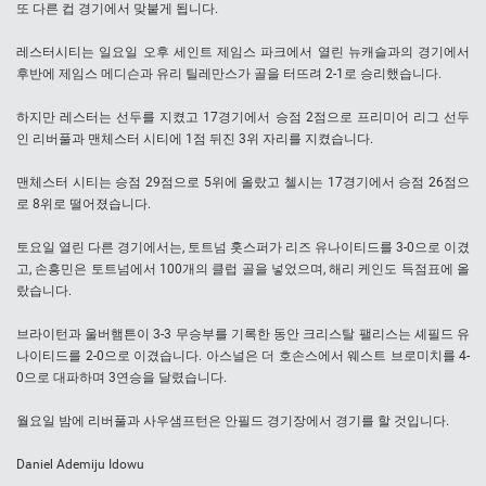
또 다른 컵 경기에서 맞붙게 됩니다.
레스터시티는 일요일 오후 세인트 제임스 파크에서 열린 뉴캐슬과의 경기에서
후반에 제임스 메디슨과 유리 틸레만스가 골을 터뜨려 2-1로 승리했습니다.
하지만 레스터는 선두를 지켰고 17경기에서 승점 2점으로 프리미어 리그 선두
인 리버풀과 맨체스터 시티에 1점 뒤진 3위 자리를 지켰습니다.
맨체스터 시티는 승점 29점으로 5위에 올랐고 첼시는 17경기에서 승점 26점으
로 8위로 떨어졌습니다.
토요일 열린 다른 경기에서는, 토트넘 홋스퍼가 리즈 유나이티드를 3-0으로 이겼
고, 손흥민은 토트넘에서 100개의 클럽 골을 넣었으며, 해리 케인도 득점표에 올
랐습니다.
브라이턴과 울버햄튼이 3-3 무승부를 기록한 동안 크리스탈 팰리스는 셰필드 유
나이티드를 2-0으로 이겼습니다. 아스널은 더 호손스에서 웨스트 브로미치를 4-
0으로 대파하며 3연승을 달렸습니다.
월요일 밤에 리버풀과 사우샘프턴은 안필드 경기장에서 경기를 할 것입니다.
Daniel Ademiju Idowu