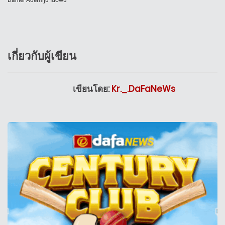
Daniel Ademiju Idowu
เกี่ยวกับผู้เขียน
เขียนโดย:
Kr._.DaFaNeWs