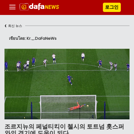
로그인
‹
최신 뉴스
เขียนโดย: Kr._.DaFaNeWs
조르지뉴의 페널티킥이 첼시의 토트넘 홋스퍼
와의 경기에 도움이 되다