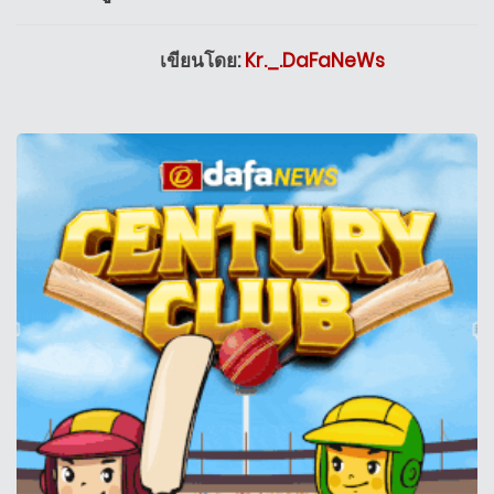
เขียนโดย:
Kr._.DaFaNeWs