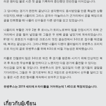
러운 원타임 볼로 시즌 첫 골을 기록하며 중단했던 전반전을 이어갔습니다.
그 당시에는 경기가 완전히 끝났다고 생각했어도 용서받았을 만큼 확실한 상황
이었지만, 66분 나폴리의 그리스 공격수 마놀라스가 근거리에서 공을 헤딩으로
골을 만회했을 때 나폴리 선수들은 다른 생각을 갖고 있었습니다.
나폴리의 부활은 겨우 2분 후 로사노가 토리노로부터 팀을 안정시키기 위해 근
거리에서 공을 찔러 넣었을 때 그들은 두 번째 골을 넣었기에 계속되었습니다.
81분 디 로렌조가 아름다운 크로스의 멋진 결승전에서 3-3으로 점수를 매겼을
때, 복귀는 끝났습니다. 그러나 90분 나폴리 디펜더 쿨리발리가 유벤투스 프리킥
으로 자신의 골로 유벤투스를 위해 4-3으로 비칠 가능성은 희박했습니다.
카를로 안첼로티 팀은 3-0으로 뒤진 후 경기를 평준화 시키기 위해 인상적인 복
귀 후 최소한 무승부를 할 만하다고 느꼈지만 다음 경기에 출전할 수 있다는
자신감을 갖게 될 것입니다. 유벤투스의 경우, 일요일의 다른 경기들의 결말을
기다리면서, 그들은 두 경기로부터 최고 6점으로 순위표에서 선두를 달리고 있
는 좋은 시즌 초반 형세를 계속해서 보여주고 있습니다.
유벤투스는 2019 세리에 A 타이틀을 거머쥐는데 1.40으로 책정되었습니다.
เกี่ยวกับผู้เขียน