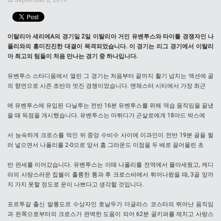
이탈리아 세리에A의 경기일 2일 이탈리아 거인 유벤투스와 타이틀 경쟁자인 나
폴리와의 흥미진진한 대결이 목격되었습니다. 이 경기는 리그 경기에서 이탈리
아 최고의 팀들이 처음 만나는 경기 중 하나입니다.
유벤투스 스타디움에서 열린 그 경기는 처음부터 끝까지 활기 넘치는 액션에 골
의 향연으로 시즌 초반의 멋진 경쟁이었습니다. 맨체스터 시티에서 가장 최근
에 유벤투스에 유입된 다닐루는 전반 16분 유벤투스를 위해 역습 움직임을 끝냈
을 때 득점을 개시했습니다. 유벤투스는 마튀디가 곤살로에게 18야드 박스에
서 능숙하게 크로스를 먹인 뒤 중앙 수비수 사이에 이과인이 전반 19분 골을 찔
러 넣으면서 나폴리를 2-0으로 앞서 홈 그라운드 이점을 두 배로 끌어올린 초
반 판세를 이어갔습니다. 유벤투스는 이때 나폴리를 전역에서 몰아세웠고, 케디
라의 사랑스러운 칩볼이 훌륭한 통과 후 크로스바에서 튀어나왔을 때, 3골 앞까
지 가지 못할 정도로 운이 나쁘다고 생각할 것입니다.
포르투갈 출신 발롱도르 수상자인 호날두가 더글라스 코스타의 뛰어난 움직임
과 왼쪽으로부터의 크로스가 완벽한 도움이 되어 62분 골키퍼를 제치고 사랑스