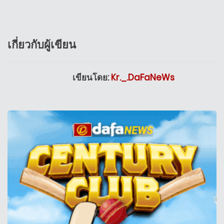
เกี่ยวกับผู้เขียน
เขียนโดย:
Kr._.DaFaNeWs