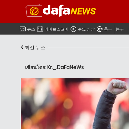
뉴스
라이브스코어
주요 영상
축구
농구
‹
최신 뉴스
เขียนโดย: Kr._.DaFaNeWs