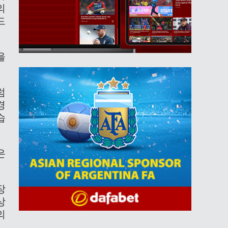
의
드
을
럼
경
습
은
장
상
의