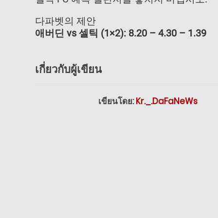
다파벳의 제안
애버딘 vs 셀틱 (1×2): 8.20 – 4.30 – 1.39
เกี่ยวกับผู้เขียน
เขียนโดย:
Kr._.DaFaNeWs