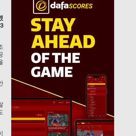
했
3
조
공
을
안
많
도
이