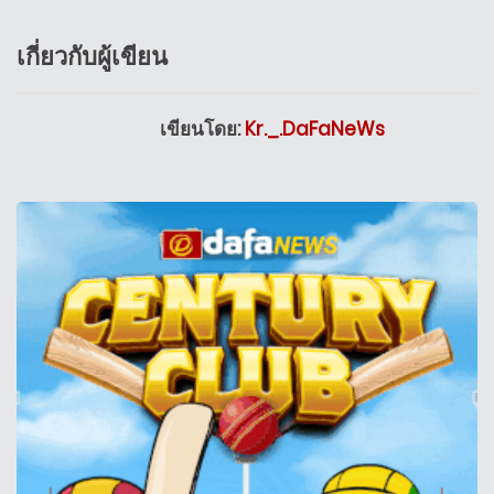
เกี่ยวกับผู้เขียน
เขียนโดย:
Kr._.DaFaNeWs