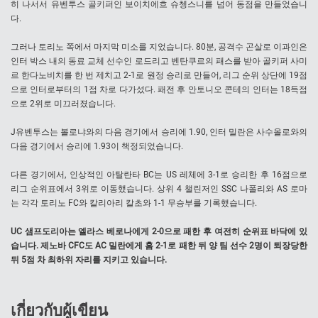
히 나서서 유벤투스 골키퍼인 보이치에흐 슈쳉스니를 넘어 동점을 만들었습니
다.
그러나 토리노 쪽에서 마지막 미소를 지었습니다. 80분, 공격수 곤살로 이과인은
인터 박스 내의 동료 교체 선수인 로드리고 벤탄쿠르의 패스를 받아 골키퍼 사미
르 한다노비치를 한 번 제치고 2-1로 원정 승리로 만들어, 리그 순위 상단에 19점
으로 인터로부터의 1점 차로 다가섰다. 패전 후 안토니오 콘테의 인터는 18득점
으로 2위로 미끄러졌습니다.
J유벤투스는 볼로냐와의 다음 경기에서 승리에 1.90, 인터 밀란은 사수올로와의
다음 경기에서 승리에 1.93이 책정되었습니다.
다른 경기에서, 인상적인 아탈란타 BC는 US 레체에 3-1로 승리한 후 16점으로
리그 순위표에서 3위로 이동했습니다. 상위 4 챌린저인 SSC 나폴리와 AS 로마
는 각각 토리노 FC와 칼리아리 칼초와 1-1 무승부를 기록했습니다.
UC 샘프도리아는 엘라스 베로나에게 2-0으로 패한 후 여전히 순위표 바닥에 있
습니다. 제노바 CFC도 AC 밀란에게 홈 2-1로 패한 뒤 양 팀 선수 2명이 퇴장당한
뒤 5점 차 최하위 자리를 지키고 있습니다.
เกี่ยวกับผู้เขียน