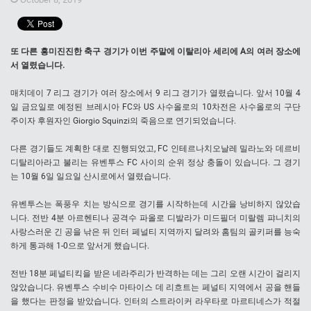
또 다른 흥미진진한 축구 경기가 이번 주말에 이탈리아 세리에 A의 여러 장소에
서 열렸습니다.
매치데이 7 리그 경기가 여러 장소에서 9 리그 경기가 열렸습니다. 앞서 10월 4
일 금요일로 예정된 브레시아 FC와 US 사수올로의 10차전은 사수올로의 구단
주이자 후원자인 Giorgio Squinzi의 죽음으로 연기되었습니다.
다른 경기들도 계획한 대로 진행되었고, FC 인테르나치오날레 밀라노와 데르비
디탈리아라고 불리는 유벤투스 FC 사이의 순위 정상 충돌이 있습니다. 그 경기
는 10월 6일 일요일 산시로에서 열렸습니다.
유벤투스는 폭풍우 치는 방식으로 경기를 시작하는데 시간을 낭비하지 않았습
니다. 전반 4분 아르헨티나 공격수 파올로 디발라가 미드필더 미랄렘 퍄니치의
사랑스러운 긴 공을 낚은 뒤 인터 페널티 지역까지 달려와 홈팀의 골키퍼를 능숙
하게 통과해 1-0으로 앞서게 했습니다.
전반 18분 페널티킥을 받은 네라주리가 반격하는 데는 그리 오랜 시간이 걸리지
않았습니다. 유벤투스 수비수 마타이스 데 리흐트는 페널티 지역에서 공을 핸들
을 했다는 판정을 받았습니다. 인터의 스트라이커 라우타로 마르티네스가 적절