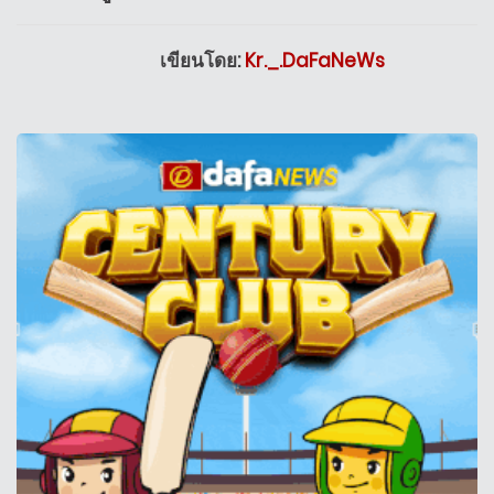
เขียนโดย:
Kr._.DaFaNeWs