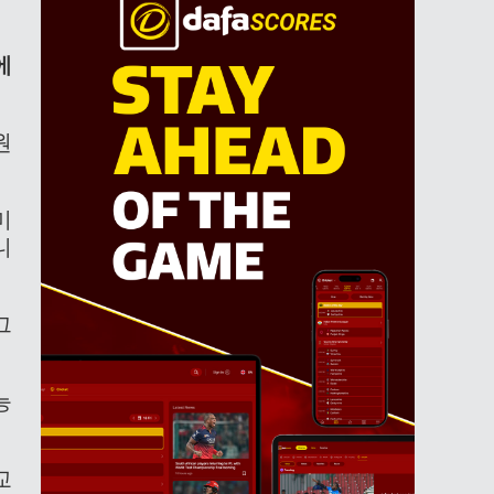
에
원
미
니
그
능
교