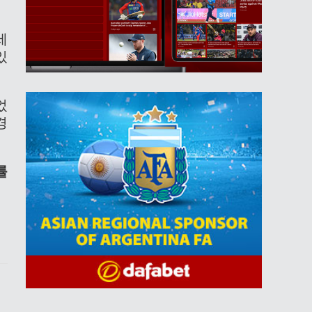
세
있
었
경
률