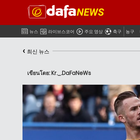
뉴스
라이브스코어
주요 영상
축구
농구
‹
최신 뉴스
เขียนโดย: Kr._.DaFaNeWs