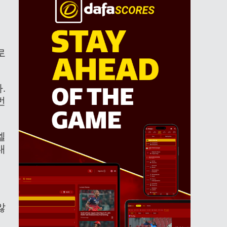
로
.
번
엘
내
않