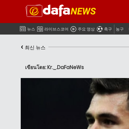
뉴스
라이브스코어
주요 영상
축구
농구
‹
최신 뉴스
เขียนโดย: Kr._.DaFaNeWs