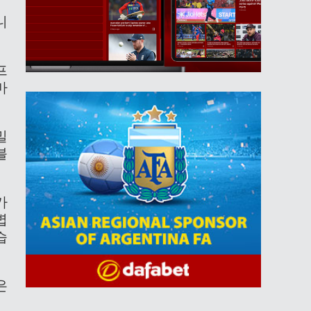
니
프
마
밀
블
가
볍
습
은