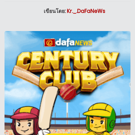
เขียนโดย:
Kr._.DaFaNeWs