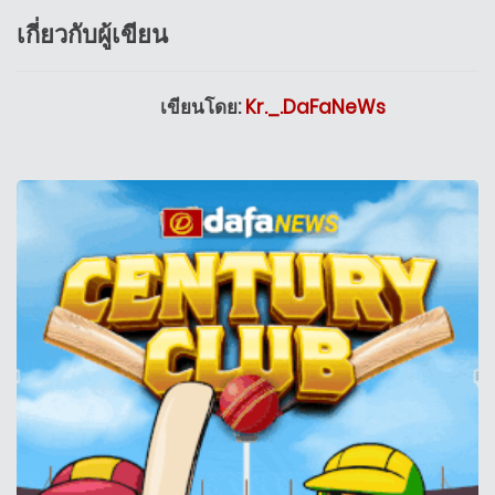
เกี่ยวกับผู้เขียน
เขียนโดย:
Kr._.DaFaNeWs