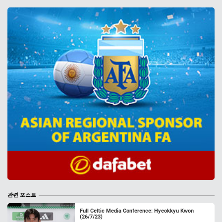
관련 포스트
Full Celtic Media Conference: Hyeokkyu Kwon
(26/7/23)