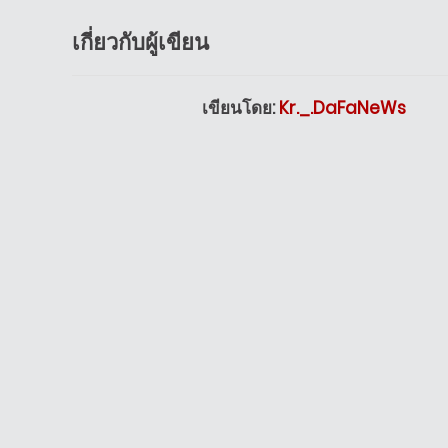
เกี่ยวกับผู้เขียน
เขียนโดย:
Kr._.DaFaNeWs