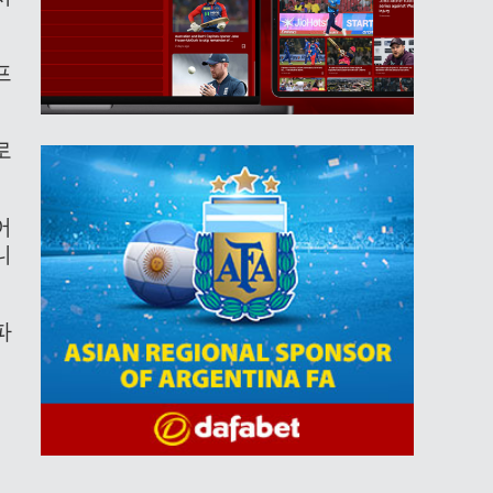
프
로
어
니
파