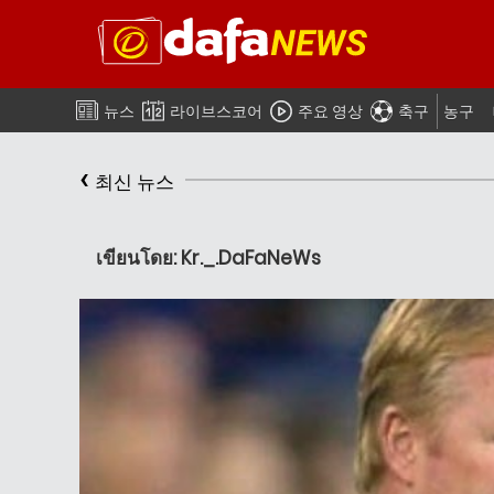
뉴스
라이브스코어
주요 영상
축구
농구
‹
최신 뉴스
เขียนโดย: Kr._.DaFaNeWs