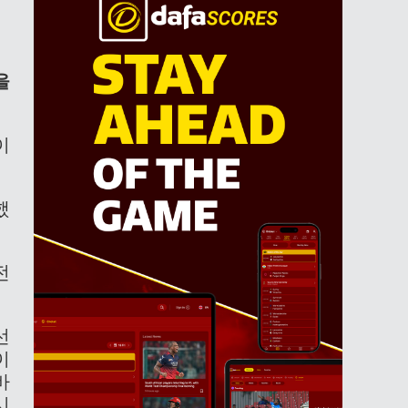
을
이
했
전
선
이
바
시