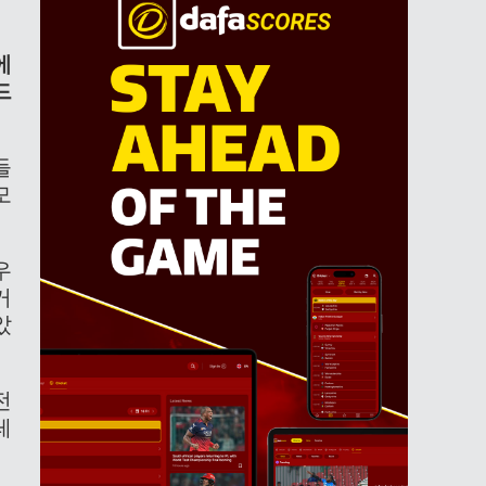
에
드
들
모
우
거
았
전
레