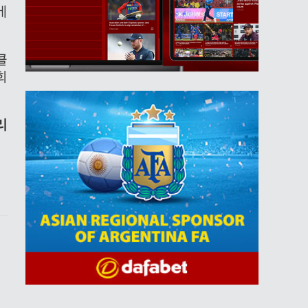
에
클
회
리