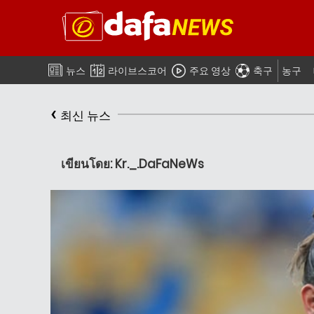
뉴스
라이브스코어
주요 영상
축구
농구
‹
최신 뉴스
เขียนโดย: Kr._.DaFaNeWs