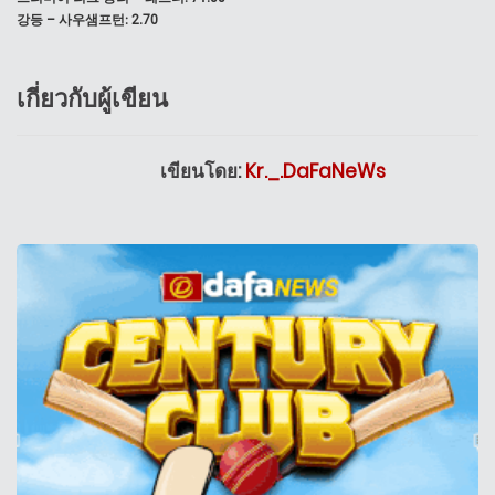
강등 – 사우샘프턴: 2.70
เกี่ยวกับผู้เขียน
เขียนโดย:
Kr._.DaFaNeWs