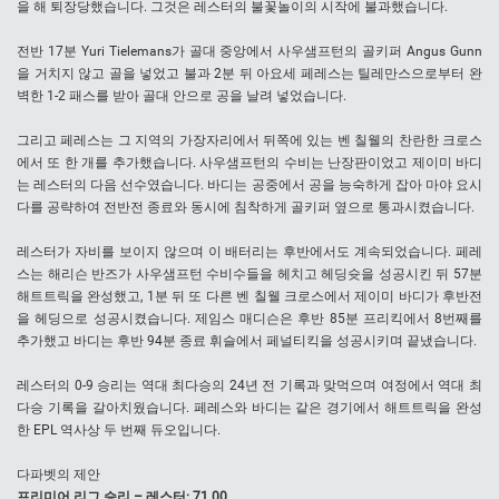
을 해 퇴장당했습니다. 그것은 레스터의 불꽃놀이의 시작에 불과했습니다.
전반 17분 Yuri Tielemans가 골대 중앙에서 사우샘프턴의 골키퍼 Angus Gunn
을 거치지 않고 골을 넣었고 불과 2분 뒤 아요세 페레스는 틸레만스으로부터 완
벽한 1-2 패스를 받아 골대 안으로 공을 날려 넣었습니다.
그리고 페레스는 그 지역의 가장자리에서 뒤쪽에 있는 벤 칠웰의 찬란한 크로스
에서 또 한 개를 추가했습니다. 사우샘프턴의 수비는 난장판이었고 제이미 바디
는 레스터의 다음 선수였습니다. 바디는 공중에서 공을 능숙하게 잡아 마야 요시
다를 공략하여 전반전 종료와 동시에 침착하게 골키퍼 옆으로 통과시켰습니다.
레스터가 자비를 보이지 않으며 이 배터리는 후반에서도 계속되었습니다. 페레
스는 해리슨 반즈가 사우샘프턴 수비수들을 헤치고 헤딩슛을 성공시킨 뒤 57분
해트트릭을 완성했고, 1분 뒤 또 다른 벤 칠웰 크로스에서 제이미 바디가 후반전
을 헤딩으로 성공시켰습니다. 제임스 매디슨은 후반 85분 프리킥에서 8번째를
추가했고 바디는 후반 94분 종료 휘슬에서 페널티킥을 성공시키며 끝냈습니다.
레스터의 0-9 승리는 역대 최다승의 24년 전 기록과 맞먹으며 여정에서 역대 최
다승 기록을 갈아치웠습니다. 페레스와 바디는 같은 경기에서 해트트릭을 완성
한 EPL 역사상 두 번째 듀오입니다.
다파벳의 제안
프리미어 리그 승리 – 레스터: 71.00