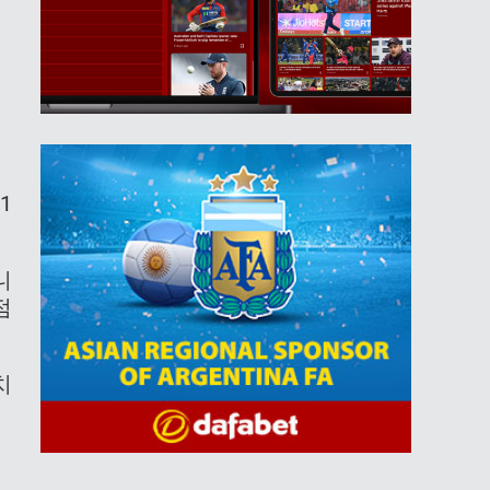
1
니
점
치