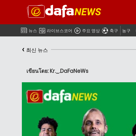
뉴스
라이브스코어
주요 영상
축구
농구
‹
최신 뉴스
เขียนโดย: Kr._.DaFaNeWs