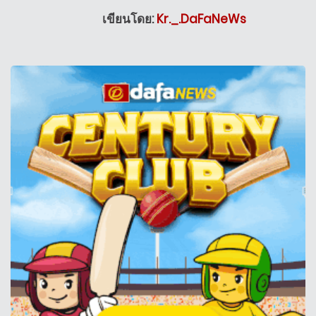
เขียนโดย:
Kr._.DaFaNeWs