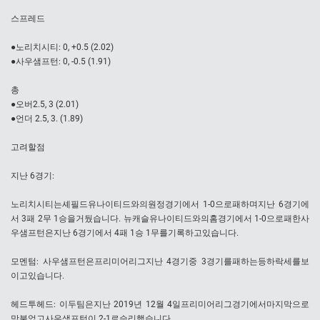
스프레드
●노리치시티: 0, +0.5 (2.02)
●사우샘프턴: 0, -0.5 (1.91)
총
●오버2.5, 3 (2.01)
●언더 2.5, 3. (1.89)
고려할점
지난 6경기:
노리치시티는셰필드유나이티드와의원정경기에서 1-0으로패하며지난 6경기에
서 3패 2무 1승을거뒀습니다. 뉴캐슬유나이티드와의홈경기에서 1-0으로패한사
우샘프턴은지난 6경기에서 4패 1승 1무를기록하고있습니다.
모멘텀: 사우샘프턴은프리미어리그지난 4경기중 3경기를패하는등하락세를보
이고있습니다.
헤드투헤드: 이두팀은지난 2019년 12월 4일프리미어리그경기에서마지막으로
맞붙었고사우샘프턴이 2-1로승리했습니다.