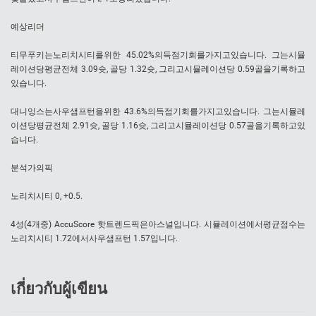
예상리더
티무푸키는노리치시티를위한 45.02%의득점기회를가지고있습니다. 그는시뮬
레이션당평균전체 3.09슛, 골당 1.32슛, 그리고시뮬레이션당 0.59골을기록하고
있습니다.
대니잉스는사우샘프턴을위한 43.6%의득점기회를가지고있습니다. 그는시뮬레
이션당평균전체 2.91슛, 골당 1.16슛, 그리고시뮬레이션당 0.57골을기록하고있
습니다.
분석가의픽
노리치시티 0, +0.5.
4성(4개중) AccuScore 핫트렌드픽은아스널입니다. 시뮬레이션에서평균점수는
노리치시티 1.72에서사우샘프턴 1.57입니다.
เกี่ยวกับผู้เขียน