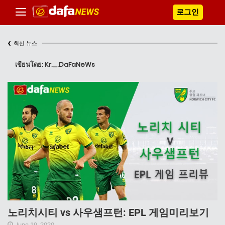
로그인
‹
최신 뉴스
เขียนโดย: Kr._.DaFaNeWs
노리치시티 vs 사우샘프턴: EPL 게임미리보기
June 19, 2020