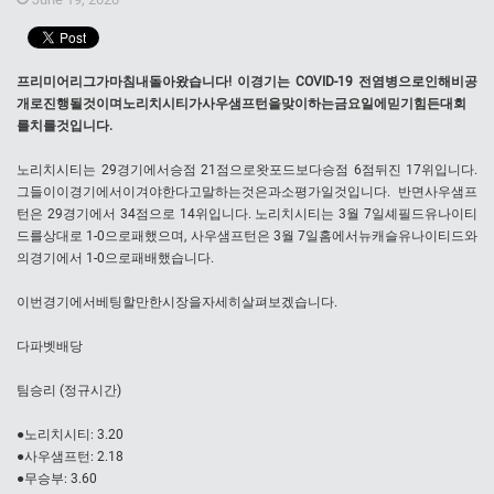
프리미어리그가마침내돌아왔습니다! 이경기는 COVID-19 전염병으로인해비공
개로진행될것이며노리치시티가사우샘프턴을맞이하는금요일에믿기힘든대회
를치를것입니다.
노리치시티는 29경기에서승점 21점으로왓포드보다승점 6점뒤진 17위입니다.
그들이이경기에서이겨야한다고말하는것은과소평가일것입니다. 반면사우샘프
턴은 29경기에서 34점으로 14위입니다. 노리치시티는 3월 7일셰필드유나이티
드를상대로 1-0으로패했으며, 사우샘프턴은 3월 7일홈에서뉴캐슬유나이티드와
의경기에서 1-0으로패배했습니다.
이번경기에서베팅할만한시장을자세히살펴보겠습니다.
다파벳배당
팀승리 (정규시간)
●노리치시티: 3.20
●사우샘프턴: 2.18
●무승부: 3.60